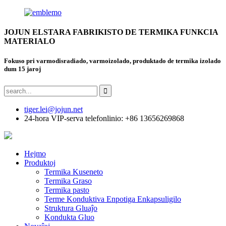
JOJUN ELSTARA FABRIKISTO DE TERMIKA FUNKCIA
MATERIALO
Fokuso pri varmodisradiado, varmoizolado, produktado de termika izolado
dum 15 jaroj
tiger.lei@jojun.net
24-hora VIP-serva telefonlinio: +86 13656269868
Hejmo
Produktoj
Termika Kuseneto
Termika Graso
Termika pasto
Terme Konduktiva Enpotiga Enkapsuligilo
Struktura Gluaĵo
Kondukta Gluo