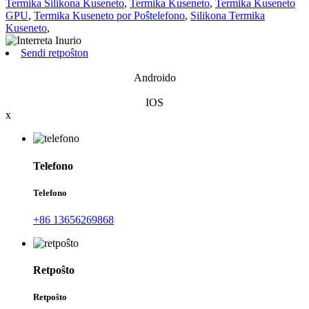
Termika Silikona Kuseneto
,
Termika Kuseneto
,
Termika Kuseneto
GPU
,
Termika Kuseneto por Poŝtelefono
,
Silikona Termika
Kuseneto
,
Sendi retpoŝton
Androido
IOS
x
Telefono
Telefono
+86 13656269868
Retpoŝto
Retpoŝto