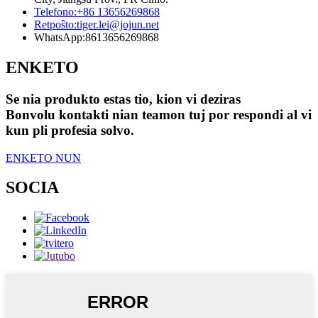
Telefono:
+86 13656269868
Retpoŝto:
tiger.lei@jojun.net
WhatsApp:
8613656269868
ENKETO
Se nia produkto estas tio, kion vi deziras
Bonvolu kontakti nian teamon tuj por respondi al vi
kun pli profesia solvo.
ENKETO NUN
SOCIA