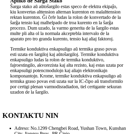
Apliko de Ŝarĝa Stako
Ŝarga stako aŭ aŭtoŝargilo estas speco de elektra ekipaĵo,
kiu konvertas alttension alternan kurenton en malalttension
rektan kurenton. Ĝi ĉefe ludas la rolon de konvertado de la
ŝarĝa tensio kaj malhelpado de troa kurento en la ŝarĝa
procezo. Dum uzado, la varmo generita de la ŝargilo estas
multe pli alta ol la normala akceptebla intervalo de la
aparato pro tro granda kurento, tensio kaj aliaj faktoroj.
Termike konduktiva enkapsuligo aŭ termika graso povas
esti uzata en ŝargiloj kaj aŭtoŝargiloj. Termike konduktiva
enkapsuligo ludas la rolon de termika konduktivo,
fajroestingilo, akvorezista kaj alta rezisto, kaj estas uzata por
enkapsuligi potencmodulojn kaj aliajn elektronikajn
komponantojn. Krome, termike konduktiva enkapsuligo aŭ
termika graso povas esti uzata sur la IC-ĉipo aŭ transformilo
por certigi plenan varmodisradiadon, tiel certigante sekuran
uzadon de la ŝargilo.
KONTAKTU NIN
Adreso: No.1299 Chengbei Road, Yushan Town, Kunshan
City, Jiangsu Prov., PR Ĉinio.